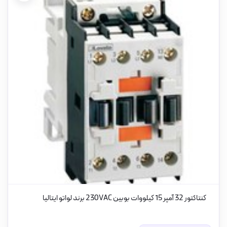
کنتاکتور 32 آمپر 15 کیلووات بوبین 230VAC برند لواتو ایتالیا