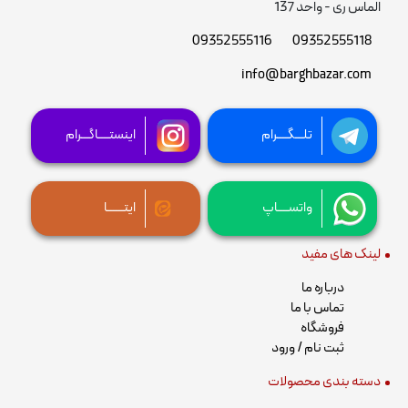
الماس ری - واحد 137
09352555116
09352555118
info@barghbazar.com
تلـــگــــرام
اینستــــاگـــرام
واتســــاپ
ایتــــــا
لینک های مفید
درباره ما
تماس با ما
فروشگاه
ثبت نام / ورود
دسته بندی محصولات