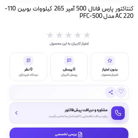
ه
کنتاکتور پارس فانال 500 آمپر 265 کیلووات بوبین 110-
ت
220 AC مدل PFC-500
لامپ فیلامنتی
★★★★★
★★★★★
امتیاز کاربران به این محصول
اسی و فیلم برداری
بدون امتیاز
0 پرسش
0 نظر
امتیاز محصول
پرسش کاربران
دیدگاه خریداران
♡
مشاوره و دریافت پیش‌فاکتور
برای دریافت راهنمایی با کارشناسان ما تماس بگیرید
بررسی تخصصی