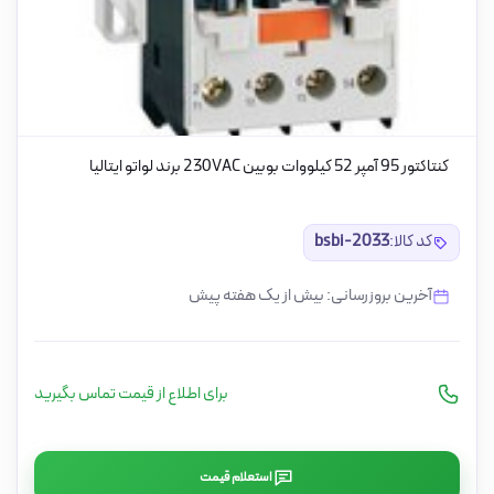
کنتاکتور 95 آمپر 52 کیلووات بوبین 230VAC برند لواتو ایتالیا
کد کالا:
bsbi-2033
آخرین بروزرسانی: بیش از یک هفته پیش
برای اطلاع از قیمت تماس بگیرید
استعلام قیمت