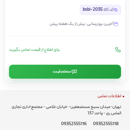
کد کالا:
bsbi-2035
آخرین بروزرسانی: بیش از یک هفته پیش
برای اطلاع از قیمت تماس بگیرید
استعلام قیمت
اطلاعات تماس
تهران-میدان بسیج مستضعفین- خیابان غلامی - مجتمع اداری تجاری
الماس ری - واحد 137
09352555116
09352555118