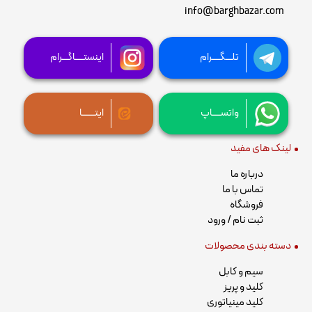
info@barghbazar.com
تلـــگــــرام
اینستــــاگـــرام
واتســــاپ
ایتــــــا
لینک های مفید
درباره ما
تماس با ما
فروشگاه
ثبت نام / ورود
دسته بندی محصولات
سیم و کابل
کلید و پریز
کلید مینیاتوری