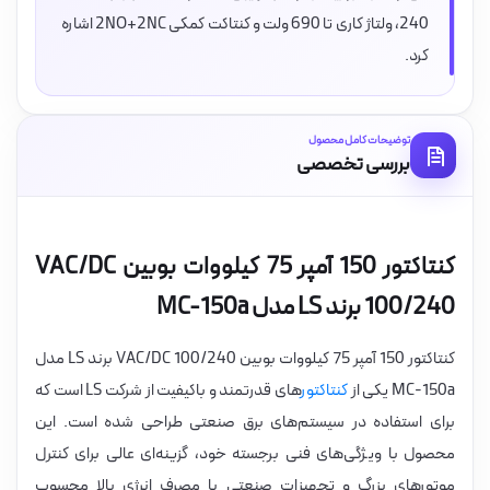
240، ولتاژ کاری تا 690 ولت و کنتاکت کمکی 2NO+2NC اشاره
کرد.
توضیحات کامل محصول
بررسی تخصصی
کنتاکتور 150 آمپر 75 کیلووات بوبین VAC/DC
100/240 برند LS مدل MC-150a
کنتاکتور 150 آمپر 75 کیلووات بوبین VAC/DC 100/240 برند LS مدل
MC-150a یکی از
کنتاکتور
های قدرتمند و باکیفیت از شرکت LS است که
برای استفاده در سیستم‌های برق صنعتی طراحی شده است. این
محصول با ویژگی‌های فنی برجسته خود، گزینه‌ای عالی برای کنترل
موتورهای بزرگ و تجهیزات صنعتی با مصرف انرژی بالا محسوب