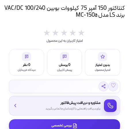
ه
کنتاکتور 150 آمپر 75 کیلووات بوبین VAC/DC 100/240
ت
برند LS مدل MC-150a
لامپ فیلامنتی
★★★★★
★★★★★
امتیاز کاربران به این محصول
اسی و فیلم برداری
بدون امتیاز
0 پرسش
0 نظر
امتیاز محصول
پرسش کاربران
دیدگاه خریداران
♡
مشاوره و دریافت پیش‌فاکتور
برای دریافت راهنمایی با کارشناسان ما تماس بگیرید
بررسی تخصصی