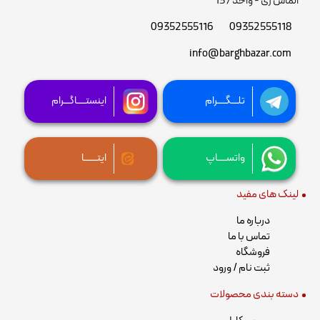
الماس ری - واحد 137
09352555116
09352555118
info@barghbazar.com
تلـــگــــرام
اینستــــاگـــرام
واتســــاپ
ایتــــــا
لینک های مفید
درباره ما
تماس با ما
فروشگاه
ثبت نام / ورود
دسته بندی محصولات