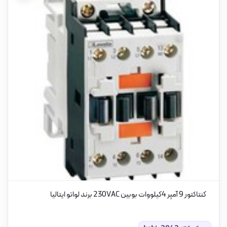
کنتاکتور 9 آمپر 4کیلووات بوبین 230VAC برند لواتو ایتالیا