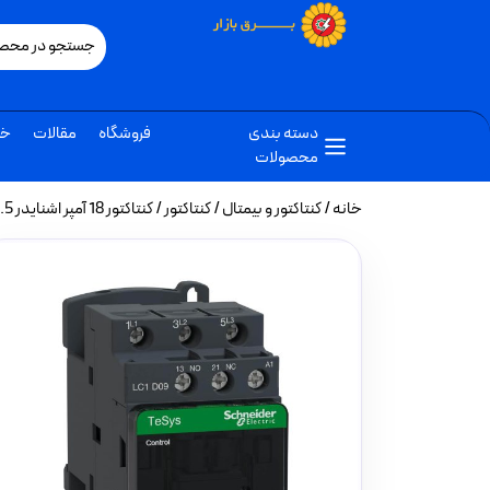
دسته بندی
فروشگاه
مقالات
خب
محصولات
خانه
/
کنتاکتور و بیمتال
/
کنتاکتور
/ کنتاکتور 18 آمپر اشنایدر 7.5کیلووات بوبین 220VAC مدل LC1D18M7