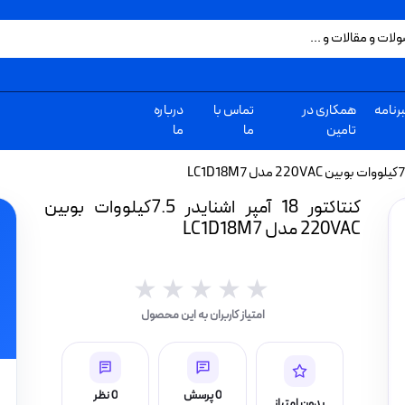
رنامه
همکاری در
تماس با
درباره
تامین
ما
ما
کنتاکتور 18 آمپر اشنایدر 7.5کیلووات بوبین
220VAC مدل LC1D18M7
★★★★★
★★★★★
امتیاز کاربران به این محصول
0 پرسش
0 نظر
بدون امتیاز