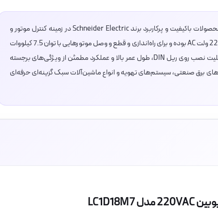
کنتاکتور 18 آمپر اشنایدر مدل LC1D18M7 یکی از محصولات باکیفیت و پرکاربرد برند Schneider Electric در زمینه کنترل موتور و
تجهیزات الکتریکی است. این کنتاکتور دارای بوبین 220 ولت AC بوده و برای راه‌اندازی و قطع و وصل موتورهایی با توان 7.5 کیلووات
در ولتاژ 400 ولت مناسب است. طراحی فشرده، قابلیت نصب روی ریل DIN، طول عمر بالا و عملکرد مطمئن از ویژگی‌های برجسته
رای استفاده در تابلوهای برق صنعتی، سیستم‌های تهویه و انواع ماشین‌آلات سبک گزینه‌ای حرفه‌ای