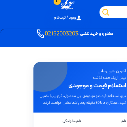
0
ورود / ثبت‌نام
02152003203
مشاوره و خرید تلفنی :
آخرین به‌روزرسانی:
بیش از یک هفته گذشته
استعلام قیمت و موجودی
برای استعلام قیمت و موجودی این محصول، فرم زیر را تکمیل
کنید. همکاران ما تا 30 دقیقه بعد با شما تماس خواهند گرفت.
نام
نام خانوادگی