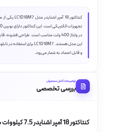
این مدل هستند. LC1D18M7 ب
و قابل اعتماد به شمار می‌رود.
توضیحات کامل محصول
بررسی تخصصی
کنتاکتور 18 آمپر اشنایدر 7.5 کیلووات بوبین 220VAC مدل LC1D18M7