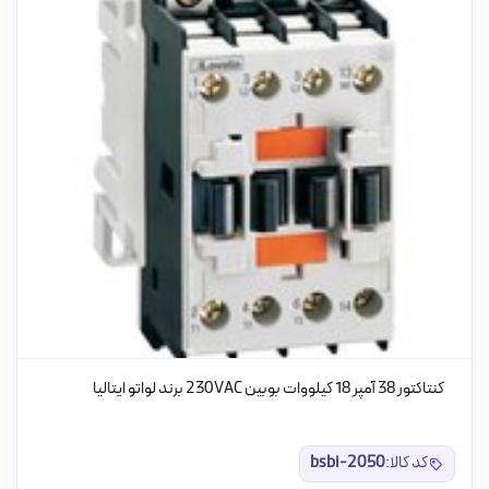
کنتاکتور 38 آمپر 18 کیلووات بوبین 230VAC برند لواتو ایتالیا
کد کالا:
bsbi-2050