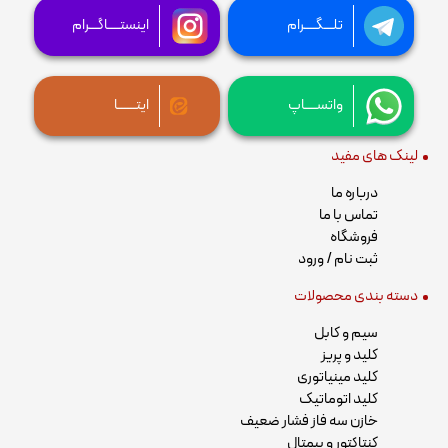
تلـــگــــرام
اینستــــاگـــرام
واتســــاپ
ایتــــــا
لینک های مفید
درباره ما
تماس با ما
فروشگاه
ثبت نام / ورود
دسته بندی محصولات
سیم و کابل
کلید و پریز
کلید مینیاتوری
کلید اتوماتیک
خازن سه فاز فشار ضعیف
کنتاکتور و بیمتال