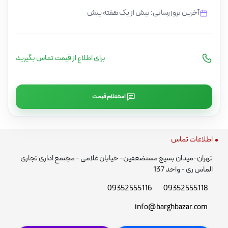
آخرین بروزرسانی: بیش از یک هفته پیش
برای اطلاع از قیمت تماس بگیرید
استعلام قیمت
اطلاعات تماس
تهران-میدان بسیج مستضعفین- خیابان غلامی - مجتمع اداری تجاری
الماس ری - واحد 137
09352555116
09352555118
info@barghbazar.com