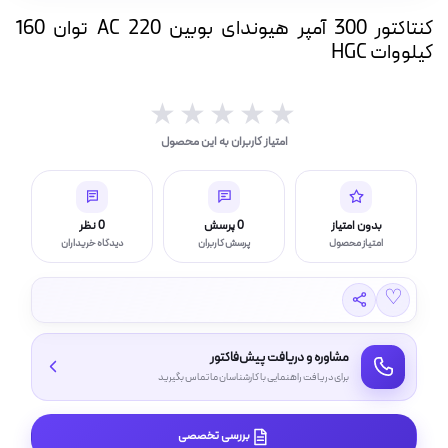
ه
کنتاکتور 300 آمپر هیوندای بوبین 220 AC توان 160
ت
کیلووات HGC
لامپ فیلامنتی
★★★★★
★★★★★
امتیاز کاربران به این محصول
اسی و فیلم برداری
بدون امتیاز
0 پرسش
0 نظر
امتیاز محصول
پرسش کاربران
دیدگاه خریداران
♡
مشاوره و دریافت پیش‌فاکتور
برای دریافت راهنمایی با کارشناسان ما تماس بگیرید
بررسی تخصصی