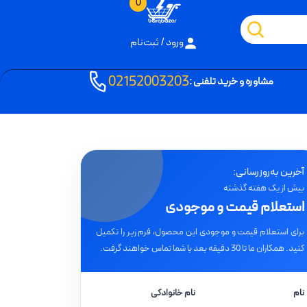
0
ورود / ثبت‌نام
02152003203
مشاوره و خرید تلفنی :
آخرین به‌روزرسانی:
بیش از یک هفته گذشته
استعلام قیمت و موجودی
برای استعلام قیمت و موجودی این محصول، فرم زیر را تکمیل
کنید. همکاران ما تا 30 دقیقه بعد با شما تماس خواهند گرفت.
نام
نام خانوادگی