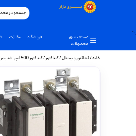
دسته بندی
فروشگاه
مقالات
خب
محصولات
خانه
/
کنتاکتور و بیمتال
/
کنتاکتور
/ کنتاکتور 500 آمپر اشنایدر 250 کیلووات بوبین 220VAC مدل LC1F500M7