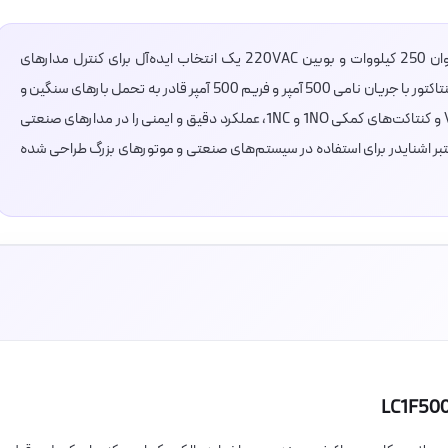
کنتاکتور 500 آمپر اشنایدر مدل LC1F500M7 با توان 250 کیلووات و بوبین 220VAC یک انتخاب ایده‌آل برای کنترل مدارهای
الکتریکی با جریان بالا در صنایع مختلف است. این کنتاکتور با جریان نامی 500 آمپر و فریم 500 آمپر قادر به تحمل بارهای سنگین و
شرایط کاری دشوار است. با ولتاژ کاری خط 690 VAC و کنتاکت‌های کمکی 1NO و 1NC، عملکرد دقیق و ایمنی را در مدارهای صنعتی
معتبر اشنایدر برای استفاده در سیستم‌های صنعتی و موتورهای بزرگ طراحی شده