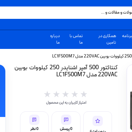
رنامه
همکاری در
تماس با
درباره
تامین
ما
ما
کنتاکتور 500 آمپر اشنایدر 250 کیلووات بوبین
220VAC مدل LC1F500M7
★★★★★
★★★★★
امتیاز کاربران به این محصول
0 پرسش
0 نظر
بدون امتیاز