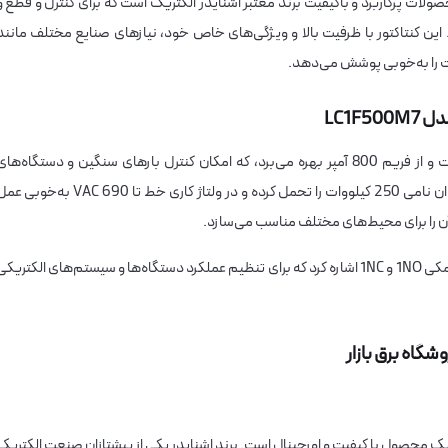
یدر مدل LC1F500M7 یکی از محصولات پرکاربرد و باکیفیت برند معتبر اشنایدر الکتریک است که برای کنترل و قطع 
ن کنتاکتور با ظرفیت بالا و ویژگی‌های خاص خود، نیازهای صنایع مختلف مانند
 را به‌خوبی پوشش می‌دهد.
کنتاکتور LC1F500M7 دارای جریان نامی 500 آمپر است و از فریم 800 آمپر بهره می‌برد، که امکان کنترل بارهای سنگین و دستگاه‌ها
صنعتی بزرگ را فراهم می‌کند. این کنتاکتور قادر است توان نامی 250 کیلووات را تحمل کرده و در ولتاژ کاری خط تا 690 VAC به‌خ
از ویژگی‌های دیگر این کنتاکتور می‌توان به کنتاکت‌های کمکی 1NO و 1NC اشاره کرد که برای تنظیم عملکرد دستگاه‌ها و سیستم‌های الکتریک
ازار تضمینی بر خرید یک محصول با کیفیت و اورجینال است. برند اشنایدر یکی از پیشتازان صنعت الکتریک