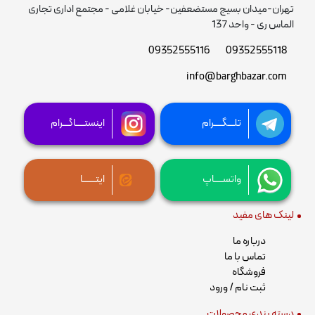
تهران-میدان بسیج مستضعفین- خیابان غلامی - مجتمع اداری تجاری
الماس ری - واحد 137
09352555116
09352555118
info@barghbazar.com
تلـــگــــرام
اینستــــاگـــرام
واتســــاپ
ایتــــــا
لینک های مفید
درباره ما
تماس با ما
فروشگاه
ثبت نام / ورود
دسته بندی محصولات