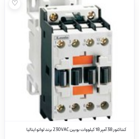
♡
کنتاکتور 38 آمپر 18 کیلووات بوبین 230VAC برند لواتو ایتالیا