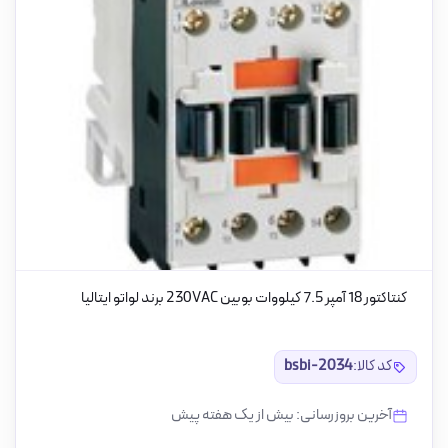
کنتاکتور 18 آمپر 7.5 کیلووات بوبین 230VAC برند لواتو ایتالیا
کد کالا:
bsbi-2034
آخرین بروزرسانی: بیش از یک هفته پیش