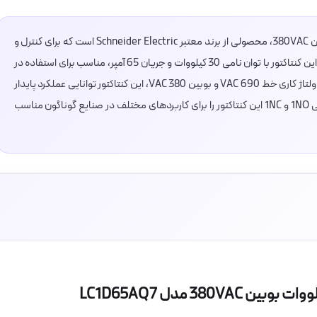
کنتاکتور 65 آمپر اشنایدر مدل LC1D65AQ7 با بوبین 380VAC، محصولی از برند معتبر Schneider Electric است که برای کنترل و
قطع و وصل مدارهای الکتریکی طراحی شده است. این کنتاکتور با توان نامی 30 کیلووات و جریان 65 آمپر، مناسب برای استفاده در
سیستم‌های برق صنعتی با بارهای متوسط است. با ولتاژ کاری خط 690 VAC و بوبین 380 VAC، این کنتاکتور توانایی عملکرد پایدار
در شرایط سخت را دارد. همچنین، کنتاکت‌های کمکی 1NO و 1NC این کنتاکتور را برای کاربردهای مختلف در صنایع گوناگون مناسب