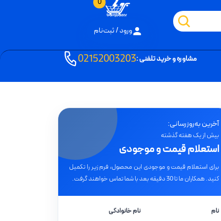
0
ورود / ثبت‌نام
02152003203
مشاوره و خرید تلفنی :
آخرین به‌روزرسانی:
بیش از یک هفته گذشته
استعلام قیمت و موجودی
برای استعلام قیمت و موجودی این محصول، فرم زیر را تکمیل
کنید. همکاران ما تا 30 دقیقه بعد با شما تماس خواهند گرفت.
نام
نام خانوادگی