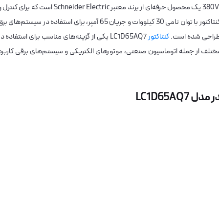
کنتاکتور 65 آمپر اشنایدر مدل LC1D65AQ7 با بوبین 380VAC یک محصول حرفه‌ای از برند معتبر Schneider Electric است که برای کنت
قطع و وصل مدارهای الکتریکی طراحی شده است. این کنتاکتور با توان نامی 30 کیلووات و جریان 65 آمپر، برای استفاده در سیستم‌های ب
ن طراحی شده است.
کنتاکتور
LC1D65AQ7 یکی از گزینه‌های مناسب برای استفاده در
ط 690 VAC است و در صنایع مختلف از جمله اتوماسیون صنعتی، موتورهای الکتریکی و سیستم‌های برقی کاربرد