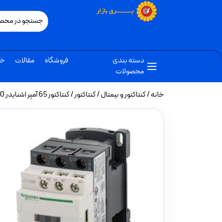
دسته بندی
فروشگاه
مقالات
خب
محصولات
خانه
/
کنتاکتور و بیمتال
/
کنتاکتور
/ کنتاکتور 65 آمپر اشنایدر 30 کیلووات بوبین 380VAC مدل LC1D65AQ7