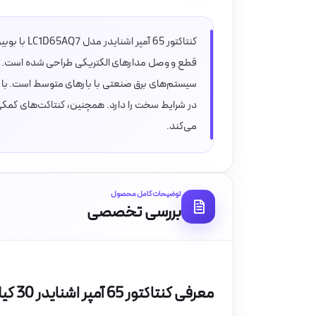
می‌کند.
توضیحات کامل محصول
بررسی تخصصی
معرفی کنتاکتور 65 آمپر اشنایدر 30 کیلووات بوبین 380VAC مدل LC1D65AQ7