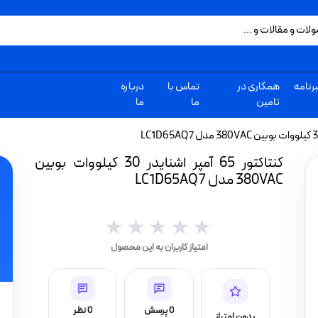
رنامه
همکاری در
تماس با
درباره
تامین
ما
ما
کنتاکتور 65 آمپر اشنایدر 30 کیلووات بوبین
380VAC مدل LC1D65AQ7
★★★★★
★★★★★
امتیاز کاربران به این محصول
0 پرسش
0 نظر
بدون امتیاز