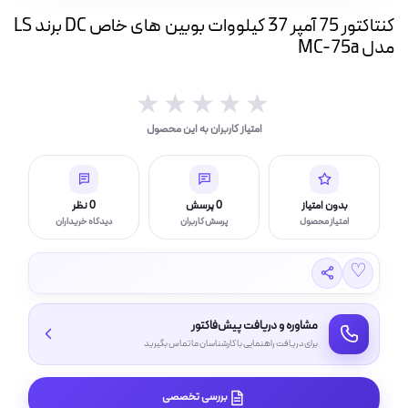
ه
کنتاکتور 75 آمپر 37 کیلووات بوبین های خاص DC برند LS
ت
مدل MC-75a
لامپ فیلامنتی
★★★★★
★★★★★
امتیاز کاربران به این محصول
اسی و فیلم برداری
بدون امتیاز
0 پرسش
0 نظر
امتیاز محصول
پرسش کاربران
دیدگاه خریداران
♡
مشاوره و دریافت پیش‌فاکتور
برای دریافت راهنمایی با کارشناسان ما تماس بگیرید
بررسی تخصصی