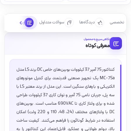
رسی تخصصی
دیدگاه‌ها
سوالات متداول
پرسش‌ها
نگاهی سریع به محصول
معرفی کوتاه
کنتاکتور 75 آمپر 37 کیلووات بوبین‌های خاص DC برند LS مدل
MC-75a یک تجهیز صنعتی قدرتمند برای کنترل موتورهای
الکتریکی و بارهای سنگین است. این مدل از برند معتبر LS با
سه پل، جریان نامی 75 آمپر و توان کاری 37 کیلووات طراحی
شده و برای ولتاژ کاری تا 690VAC مناسب است. بوبین‌های
DC با ولتاژهای مختلف (24، 48، 110 و 220 ولت) امکان
استفاده در شرایط گوناگون را فراهم می‌کنند. کیفیت ساخت
بالا، دوام طولانی و عملکرد قابل‌اعتماد این کنتاکتور را به