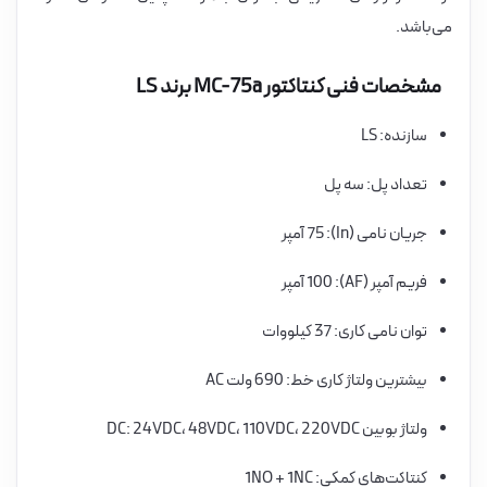
می‌باشد.
مشخصات فنی کنتاکتور MC-75a برند LS
سازنده: LS
تعداد پل: سه پل
جریان نامی (In): 75 آمپر
فریم آمپر (AF): 100 آمپر
توان نامی کاری: 37 کیلووات
بیشترین ولتاژ کاری خط: 690 ولت AC
ولتاژ بوبین DC: 24VDC، 48VDC، 110VDC، 220VDC
کنتاکت‌های کمکی: 1NO + 1NC