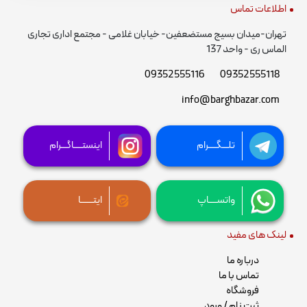
اطلاعات تماس
تهران-میدان بسیج مستضعفین- خیابان غلامی - مجتمع اداری تجاری
الماس ری - واحد 137
09352555116
09352555118
info@barghbazar.com
تلـــگــــرام
اینستــــاگـــرام
واتســــاپ
ایتــــــا
لینک های مفید
درباره ما
تماس با ما
فروشگاه
ثبت نام / ورود