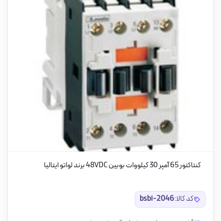
کنتاکتور 65 آمپر 30 کیلووات بوبین 48VDC برند لواتو ایتالیا
کد کالا:
bsbi-2046