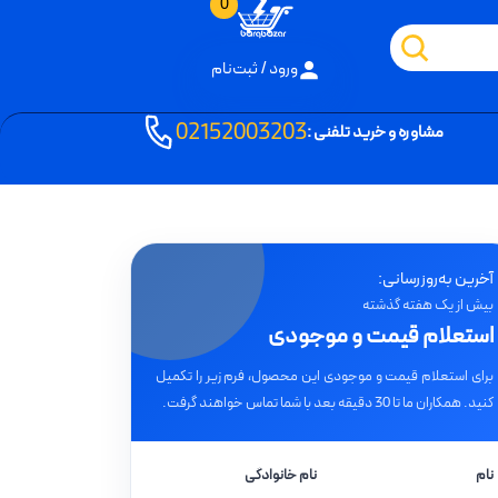
0
ورود / ثبت‌نام
02152003203
مشاوره و خرید تلفنی :
آخرین به‌روزرسانی:
بیش از یک هفته گذشته
استعلام قیمت و موجودی
برای استعلام قیمت و موجودی این محصول، فرم زیر را تکمیل
کنید. همکاران ما تا 30 دقیقه بعد با شما تماس خواهند گرفت.
نام
نام خانوادگی