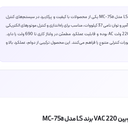
کنتاکتور 75 آمپر 37 کیلووات بوبین VAC 220 برند LS مدل MC-75a یکی از محصولات با کیفیت و پرکاربرد در سیستم‌های کنترل
صنعتی است. این کنتاکتور سه پل با جریان نامی 75 آمپر و توان نامی 37 کیلووات، مناسب برای راه‌اندازی و کنترل موتورهای الکتریکی
در صنایع مختلف طراحی شده است. ولتاژ بوبین 220 ولت AC بوده و قابلیت عملکرد مطمئن در ولتاژ کاری تا 690 ولت را دارد.
نیز امکان اجرای دستورات کنترلی متنوع را فراهم می‌کنند. این محصول ترکیبی از دوام، عملکرد بالا و