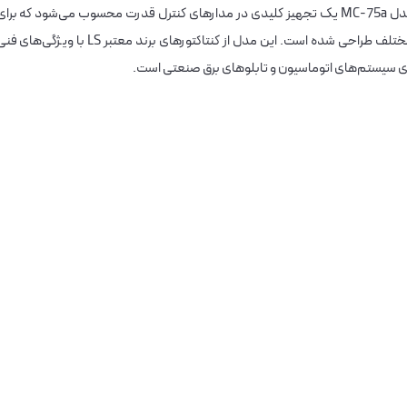
75 آمپر 37 کیلووات بوبین VAC 220 برند LS مدل MC-75a یک تجهیز کلیدی در مدارهای کنترل قدرت محسوب می‌شود که برا
قطع و وصل ایمن و مطمئن جریان‌های بالا در صنایع مختلف طراحی شده است. این مدل از کنتاکتورهای برند معتبر LS با ویژگی‌ها
رای سیستم‌های اتوماسیون و تابلوهای برق صنعتی است.