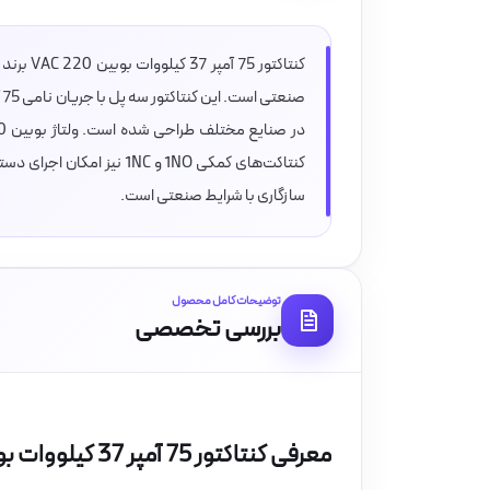
کنتاکت‌های کمکی 1NO و 1NC 
سازگاری با شرایط صنعتی است.
توضیحات کامل محصول
بررسی تخصصی
معرفی کنتاکتور 75 آمپر 37 کیلووات بوبین VAC 220 برند LS مدل MC-75a