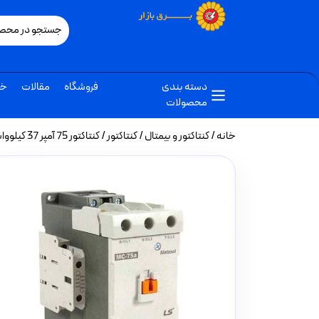
دسته بندی
فروشگاه
مقالات
خب
محصولات
خانه
/
کنتاکتور و بیمتال
/
کنتاکتور
/ کنتاکتور 75 آمپر 37 کیلووات بوبین VAC 220 برند LS مدل MC-75a