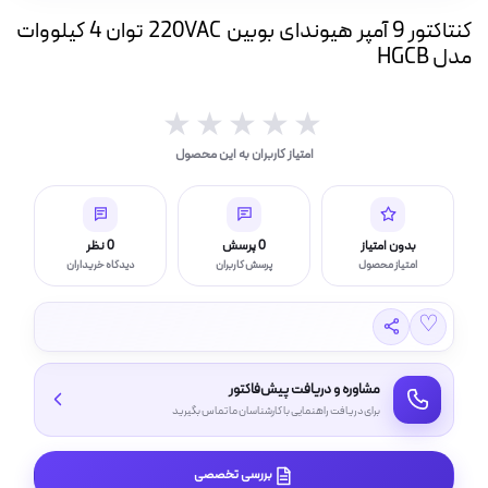
ه
کنتاکتور 9 آمپر هیوندای بوبین 220VAC توان 4 کیلووات
ت
مدل HGCB
لامپ فیلامنتی
★★★★★
★★★★★
امتیاز کاربران به این محصول
اسی و فیلم برداری
بدون امتیاز
0 پرسش
0 نظر
امتیاز محصول
پرسش کاربران
دیدگاه خریداران
♡
مشاوره و دریافت پیش‌فاکتور
برای دریافت راهنمایی با کارشناسان ما تماس بگیرید
بررسی تخصصی