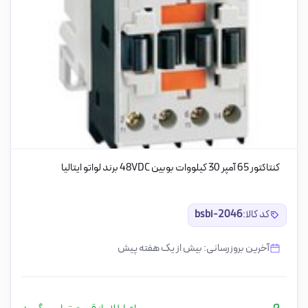
کنتاکتور 65 آمپر 30 کیلووات بوبین 48VDC برند لواتو ایتالیا
کد کالا:
bsbi-2046
آخرین بروزرسانی: بیش از یک هفته پیش