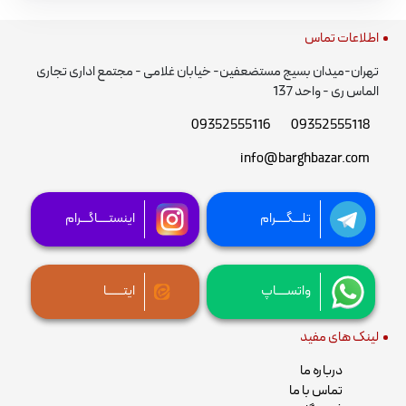
اطلاعات تماس
تهران-میدان بسیج مستضعفین- خیابان غلامی - مجتمع اداری تجاری
الماس ری - واحد 137
09352555116
09352555118
info@barghbazar.com
تلـــگــــرام
اینستــــاگـــرام
واتســــاپ
ایتــــــا
لینک های مفید
درباره ما
تماس با ما