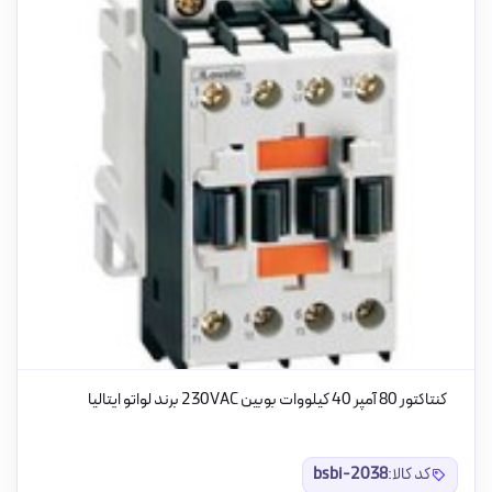
کنتاکتور 80 آمپر 40 کیلووات بوبین 230VAC برند لواتو ایتالیا
کد کالا:
bsbi-2038