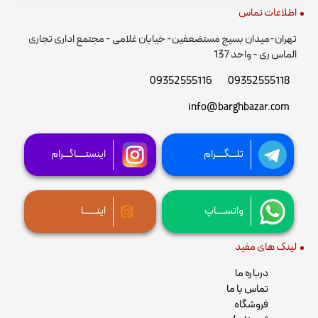
اطلاعات تماس
تهران-میدان بسیج مستضعفین- خیابان غلامی - مجتمع اداری تجاری
الماس ری - واحد 137
09352555116
09352555118
info@barghbazar.com
تلـــگــــرام
اینستــــاگـــرام
واتســــاپ
ایتــــــا
لینک های مفید
درباره ما
تماس با ما
فروشگاه